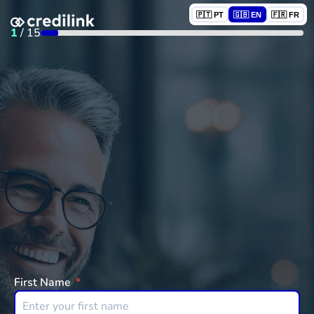
🇵🇹 PT
🇬🇧 EN
🇫🇷 FR
1
/
15
First Name
*