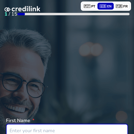
🇵🇹 PT
🇬🇧 EN
🇫🇷 FR
1
/
15
First Name
*