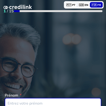
🇵🇹 PT
🇬🇧 EN
🇫🇷 FR
1
/
15
Prénom
*