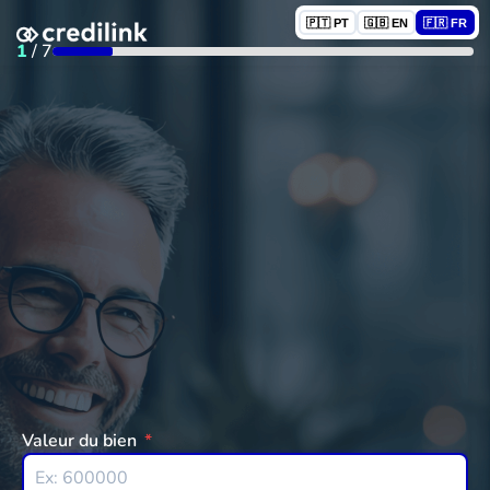
🇵🇹 PT
🇬🇧 EN
🇫🇷 FR
1
/
7
Valeur du bien
*