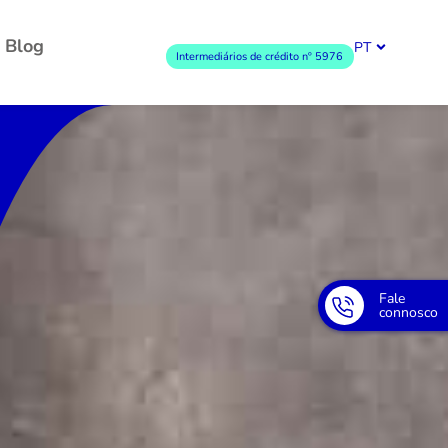
Blog
PT
Intermediários de crédito nº 5976
Fale
connosco