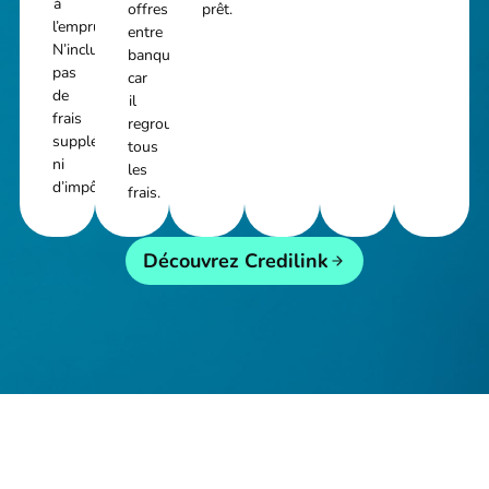
à
offres
prêt.
l’emprunt.
entre
N’inclut
banques,
pas
car
de
il
frais
regroupe
supplémentaires
tous
ni
les
d’impôts.
frais.
Découvrez Credilink