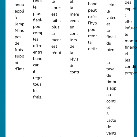
l’indicateur
le
et
des
banque
annuel
selon
le
spread
la
expert
peut
appliqué
la
plus
est
mensualité
;
exécuter
à
valeur
fiable
faible,
évoluent
elle
l’hypothèque
l’emprunt.
et
pour
plus
en
influe
pour
N’inclut
la
comparer
la
conséquence
le
rembourser
pas
finalité
les
mensualité
lors
monta
la
de
du
offres
est
de
financ
dette.
frais
bien
entre
réduite.
la
et
supplémentaires
;
banques,
révision
les
ni
la
car
du
condit
d’impôts.
taxe
il
contrat.
propo
de
regroupe
timbre
tous
s’applique
les
au
frais.
contrat
et
à
l’acte
de
vente.