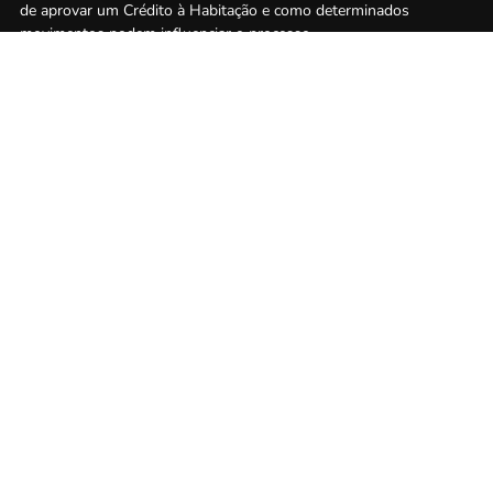
de aprovar um Crédito à Habitação e como determinados
movimentos podem influenciar o processo.
Ler mais
Politica de Privacidade
Termos e Condições
Politica de Cookies
Informação Legal
Contactos
Simulador Custos Totais
Simulador IMT
© 2026 Credilink. Todos os direitos reservados. Intermediário de crédito autorizado
pelo
Banco de Portugal
, com o n.º 5976.