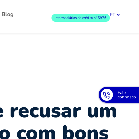
Blog
PT
Intermediários de crédito nº 5976
Fale
connosco
e recusar um
mo com bons