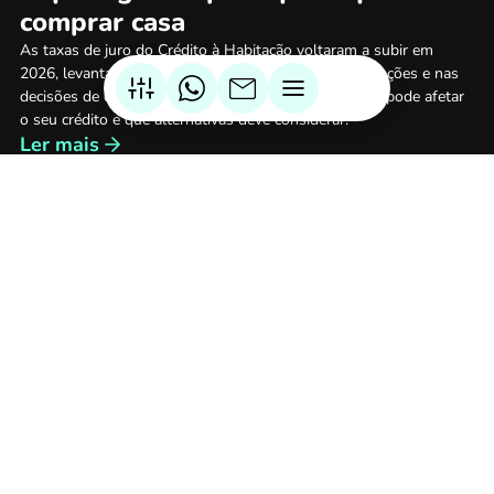
comprar casa
As taxas de juro do Crédito à Habitação voltaram a subir em
2026, levantando dúvidas sobre o impacto nas prestações e nas
decisões de compra. Saiba o que está a mudar, como pode afetar
o seu crédito e que alternativas deve considerar.
Ler mais
Politica de Privacidade
Termos e Condições
Politica de Cookies
Informação Legal
Contactos
Simulador Custos Totais
Simulador IMT